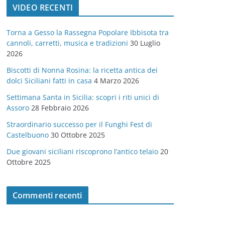
VIDEO RECENTI
e
g
Torna a Gesso la Rassegna Popolare Ibbisota tra
o
cannoli, carretti, musica e tradizioni
30 Luglio
r
2026
i
Biscotti di Nonna Rosina: la ricetta antica dei
e
dolci Siciliani fatti in casa
4 Marzo 2026
Settimana Santa in Sicilia: scopri i riti unici di
Assoro
28 Febbraio 2026
Straordinario successo per il Funghi Fest di
Castelbuono
30 Ottobre 2025
Due giovani siciliani riscoprono l’antico telaio
20
Ottobre 2025
Commenti recenti