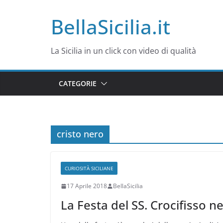
Salta
BellaSicilia.it
al
contenuto
La Sicilia in un click con video di qualità
CATEGORIE
cristo nero
CURIOSITÀ SICILIANE
17 Aprile 2018
BellaSicilia
La Festa del SS. Crocifisso ne