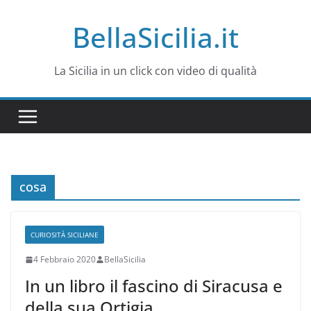
Salta
BellaSicilia.it
al
contenuto
La Sicilia in un click con video di qualità
cosa
CURIOSITÀ SICILIANE
4 Febbraio 2020
BellaSicilia
In un libro il fascino di Siracusa e
della sua Ortigia