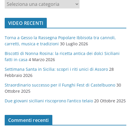
c
a
t
VIDEO RECENTI
e
g
Torna a Gesso la Rassegna Popolare Ibbisota tra cannoli,
o
carretti, musica e tradizioni
30 Luglio 2026
r
Biscotti di Nonna Rosina: la ricetta antica dei dolci Siciliani
i
fatti in casa
4 Marzo 2026
e
Settimana Santa in Sicilia: scopri i riti unici di Assoro
28
Febbraio 2026
Straordinario successo per il Funghi Fest di Castelbuono
30
Ottobre 2025
Due giovani siciliani riscoprono l’antico telaio
20 Ottobre 2025
Commenti recenti