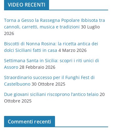
VIDEO RECENTI
e
g
Torna a Gesso la Rassegna Popolare Ibbisota tra
o
cannoli, carretti, musica e tradizioni
30 Luglio
r
2026
i
Biscotti di Nonna Rosina: la ricetta antica dei
e
dolci Siciliani fatti in casa
4 Marzo 2026
Settimana Santa in Sicilia: scopri i riti unici di
Assoro
28 Febbraio 2026
Straordinario successo per il Funghi Fest di
Castelbuono
30 Ottobre 2025
Due giovani siciliani riscoprono l’antico telaio
20
Ottobre 2025
Commenti recenti