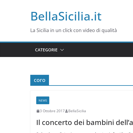
Salta
BellaSicilia.it
al
contenuto
La Sicilia in un click con video di qualità
CATEGORIE
coro
NEWS
3 Ottobre 2017
BellaSicilia
Il concerto dei bambini del