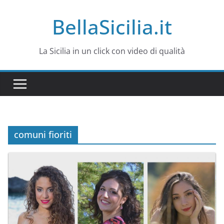
Salta
BellaSicilia.it
al
contenuto
La Sicilia in un click con video di qualità
comuni fioriti