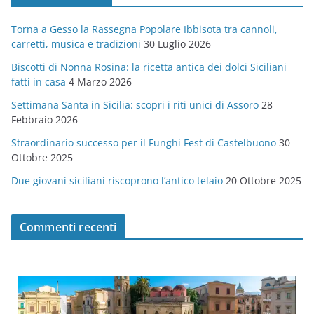
g
Torna a Gesso la Rassegna Popolare Ibbisota tra cannoli,
o
carretti, musica e tradizioni
30 Luglio 2026
r
Biscotti di Nonna Rosina: la ricetta antica dei dolci Siciliani
i
fatti in casa
4 Marzo 2026
e
Settimana Santa in Sicilia: scopri i riti unici di Assoro
28
Febbraio 2026
Straordinario successo per il Funghi Fest di Castelbuono
30
Ottobre 2025
Due giovani siciliani riscoprono l’antico telaio
20 Ottobre 2025
Commenti recenti