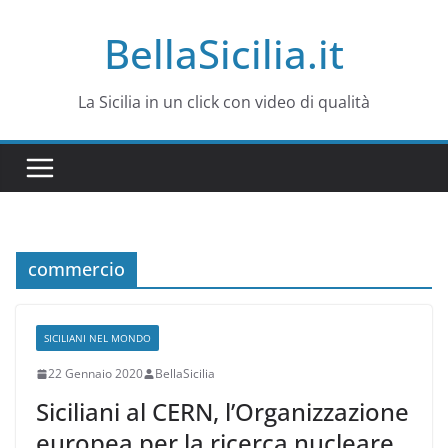
Salta
BellaSicilia.it
al
contenuto
La Sicilia in un click con video di qualità
commercio
SICILIANI NEL MONDO
22 Gennaio 2020
BellaSicilia
Siciliani al CERN, l’Organizzazione
europea per la ricerca nucleare