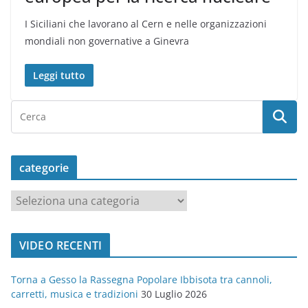
I Siciliani che lavorano al Cern e nelle organizzazioni
mondiali non governative a Ginevra
Leggi tutto
categorie
c
a
t
VIDEO RECENTI
e
g
Torna a Gesso la Rassegna Popolare Ibbisota tra cannoli,
o
carretti, musica e tradizioni
30 Luglio 2026
r