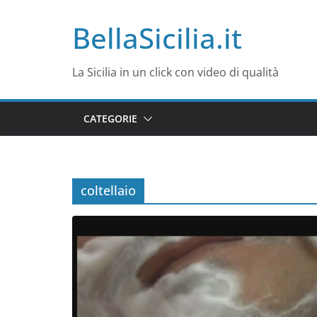
Salta
BellaSicilia.it
al
contenuto
La Sicilia in un click con video di qualità
CATEGORIE
coltellaio