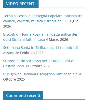
VIDEO RECENTI
e
g
Torna a Gesso la Rassegna Popolare Ibbisota tra
o
cannoli, carretti, musica e tradizioni
30 Luglio
r
2026
i
Biscotti di Nonna Rosina: la ricetta antica dei
e
dolci Siciliani fatti in casa
4 Marzo 2026
Settimana Santa in Sicilia: scopri i riti unici di
Assoro
28 Febbraio 2026
Straordinario successo per il Funghi Fest di
Castelbuono
30 Ottobre 2025
Due giovani siciliani riscoprono l’antico telaio
20
Ottobre 2025
Commenti recenti