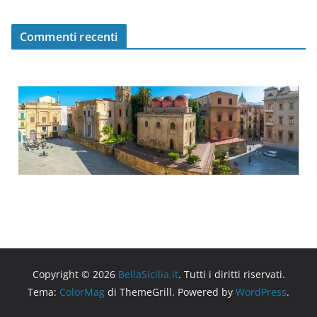
Commenti recenti
Copyright © 2026
BellaSicilia.it
. Tutti i diritti riservati.
Tema:
ColorMag
di ThemeGrill. Powered by
WordPress
.