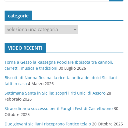
categorie
c
a
t
VIDEO RECENTI
e
g
Torna a Gesso la Rassegna Popolare Ibbisota tra cannoli,
o
carretti, musica e tradizioni
30 Luglio 2026
r
Biscotti di Nonna Rosina: la ricetta antica dei dolci Siciliani
i
fatti in casa
4 Marzo 2026
e
Settimana Santa in Sicilia: scopri i riti unici di Assoro
28
Febbraio 2026
Straordinario successo per il Funghi Fest di Castelbuono
30
Ottobre 2025
Due giovani siciliani riscoprono l’antico telaio
20 Ottobre 2025