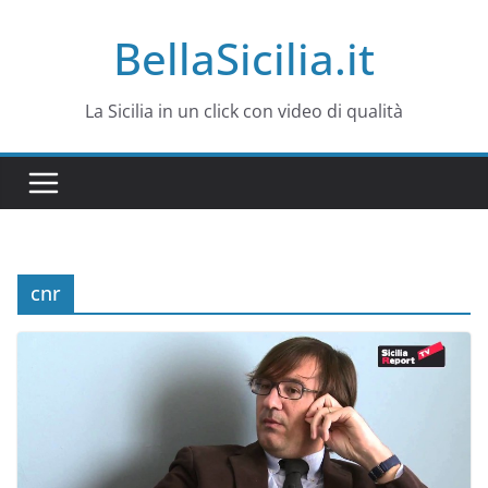
Salta
BellaSicilia.it
al
contenuto
La Sicilia in un click con video di qualità
cnr