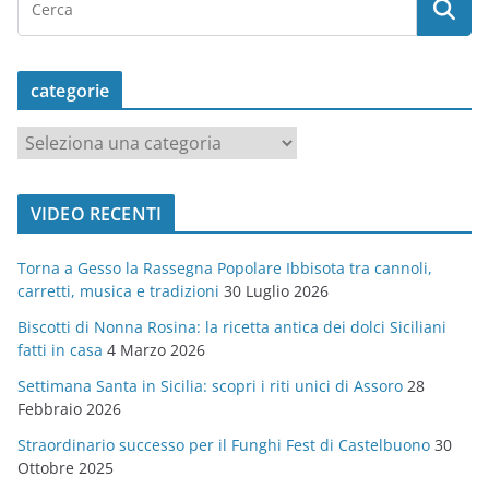
categorie
c
a
t
VIDEO RECENTI
e
g
Torna a Gesso la Rassegna Popolare Ibbisota tra cannoli,
o
carretti, musica e tradizioni
30 Luglio 2026
r
Biscotti di Nonna Rosina: la ricetta antica dei dolci Siciliani
i
fatti in casa
4 Marzo 2026
e
Settimana Santa in Sicilia: scopri i riti unici di Assoro
28
Febbraio 2026
Straordinario successo per il Funghi Fest di Castelbuono
30
Ottobre 2025