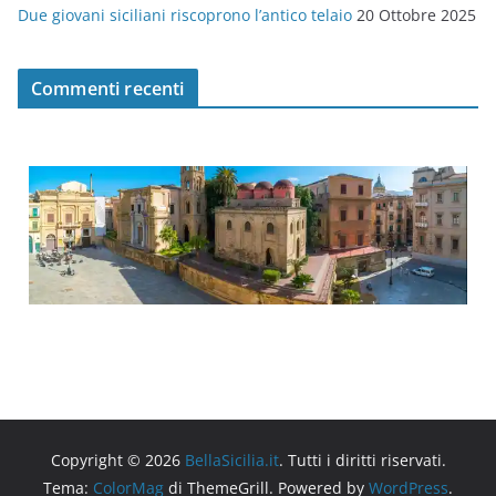
Due giovani siciliani riscoprono l’antico telaio
20 Ottobre 2025
Commenti recenti
Copyright © 2026
BellaSicilia.it
. Tutti i diritti riservati.
Tema:
ColorMag
di ThemeGrill. Powered by
WordPress
.