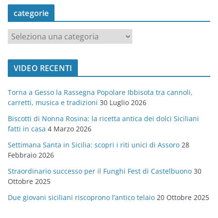
categorie
c
a
t
VIDEO RECENTI
e
g
Torna a Gesso la Rassegna Popolare Ibbisota tra cannoli,
o
carretti, musica e tradizioni
30 Luglio 2026
r
Biscotti di Nonna Rosina: la ricetta antica dei dolci Siciliani
i
fatti in casa
4 Marzo 2026
e
Settimana Santa in Sicilia: scopri i riti unici di Assoro
28
Febbraio 2026
Straordinario successo per il Funghi Fest di Castelbuono
30
Ottobre 2025
Due giovani siciliani riscoprono l’antico telaio
20 Ottobre 2025