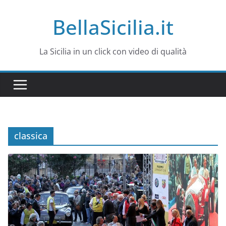
Salta
BellaSicilia.it
al
contenuto
La Sicilia in un click con video di qualità
classica