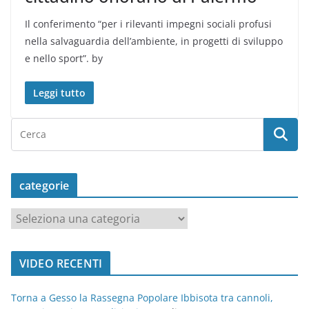
Il conferimento “per i rilevanti impegni sociali profusi
nella salvaguardia dell’ambiente, in progetti di sviluppo
e nello sport”. by
Leggi tutto
categorie
c
a
t
VIDEO RECENTI
e
g
Torna a Gesso la Rassegna Popolare Ibbisota tra cannoli,
o