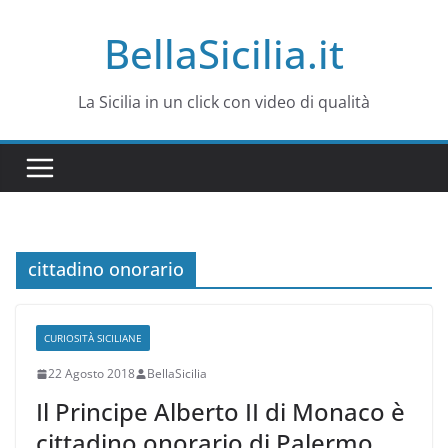
Salta
BellaSicilia.it
al
contenuto
La Sicilia in un click con video di qualità
cittadino onorario
CURIOSITÀ SICILIANE
22 Agosto 2018
BellaSicilia
Il Principe Alberto II di Monaco è
cittadino onorario di Palermo