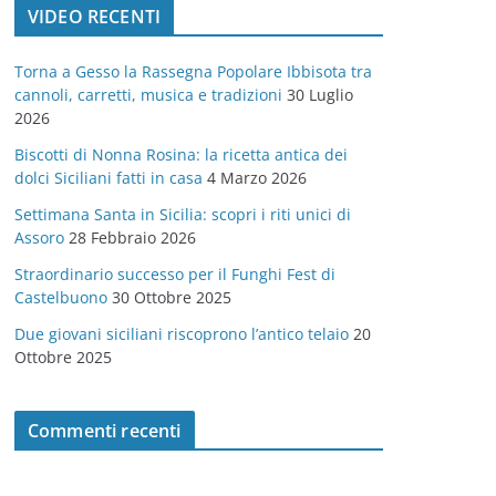
VIDEO RECENTI
e
g
Torna a Gesso la Rassegna Popolare Ibbisota tra
o
cannoli, carretti, musica e tradizioni
30 Luglio
r
2026
i
Biscotti di Nonna Rosina: la ricetta antica dei
e
dolci Siciliani fatti in casa
4 Marzo 2026
Settimana Santa in Sicilia: scopri i riti unici di
Assoro
28 Febbraio 2026
Straordinario successo per il Funghi Fest di
Castelbuono
30 Ottobre 2025
Due giovani siciliani riscoprono l’antico telaio
20
Ottobre 2025
Commenti recenti