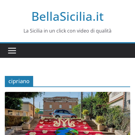
Salta
BellaSicilia.it
al
contenuto
La Sicilia in un click con video di qualità
cipriano