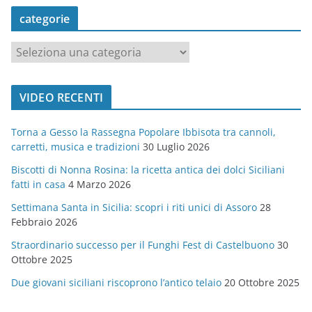
categorie
c
a
t
VIDEO RECENTI
e
g
Torna a Gesso la Rassegna Popolare Ibbisota tra cannoli,
o
carretti, musica e tradizioni
30 Luglio 2026
r
Biscotti di Nonna Rosina: la ricetta antica dei dolci Siciliani
i
fatti in casa
4 Marzo 2026
e
Settimana Santa in Sicilia: scopri i riti unici di Assoro
28
Febbraio 2026
Straordinario successo per il Funghi Fest di Castelbuono
30
Ottobre 2025
Due giovani siciliani riscoprono l’antico telaio
20 Ottobre 2025