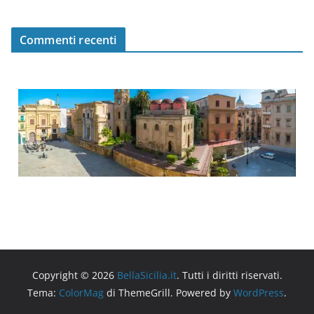
Commenti recenti
Copyright © 2026
BellaSicilia.it
. Tutti i diritti riservati.
Tema:
ColorMag
di ThemeGrill. Powered by
WordPress
.