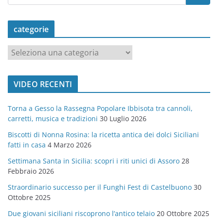
categorie
c
a
t
VIDEO RECENTI
e
g
Torna a Gesso la Rassegna Popolare Ibbisota tra cannoli,
o
carretti, musica e tradizioni
30 Luglio 2026
r
Biscotti di Nonna Rosina: la ricetta antica dei dolci Siciliani
i
fatti in casa
4 Marzo 2026
e
Settimana Santa in Sicilia: scopri i riti unici di Assoro
28
Febbraio 2026
Straordinario successo per il Funghi Fest di Castelbuono
30
Ottobre 2025
Due giovani siciliani riscoprono l’antico telaio
20 Ottobre 2025