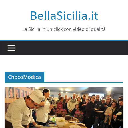
Salta
BellaSicilia.it
al
contenuto
La Sicilia in un click con video di qualità
ChocoModica