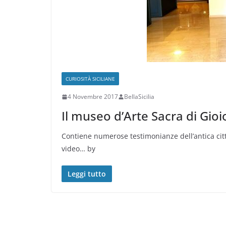
CURIOSITÀ SICILIANE
4 Novembre 2017
BellaSicilia
Il museo d’Arte Sacra di Gio
Contiene numerose testimonianze dell’antica citt
video… by
Leggi tutto