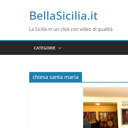
Salta
BellaSicilia.it
al
contenuto
La Sicilia in un click con video di qualità
CATEGORIE
chiesa santa maria