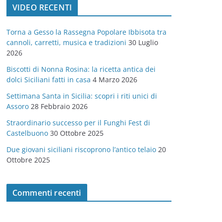
VIDEO RECENTI
e
g
Torna a Gesso la Rassegna Popolare Ibbisota tra
o
cannoli, carretti, musica e tradizioni
30 Luglio
r
2026
i
Biscotti di Nonna Rosina: la ricetta antica dei
e
dolci Siciliani fatti in casa
4 Marzo 2026
Settimana Santa in Sicilia: scopri i riti unici di
Assoro
28 Febbraio 2026
Straordinario successo per il Funghi Fest di
Castelbuono
30 Ottobre 2025
Due giovani siciliani riscoprono l’antico telaio
20
Ottobre 2025
Commenti recenti