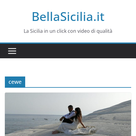
Salta
BellaSicilia.it
al
contenuto
La Sicilia in un click con video di qualità
cewe