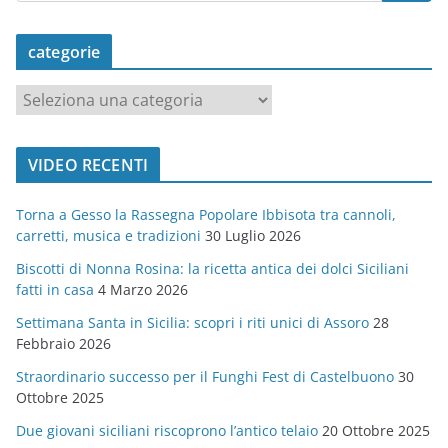
categorie
c
a
t
VIDEO RECENTI
e
g
Torna a Gesso la Rassegna Popolare Ibbisota tra cannoli,
o
carretti, musica e tradizioni
30 Luglio 2026
r
Biscotti di Nonna Rosina: la ricetta antica dei dolci Siciliani
i
fatti in casa
4 Marzo 2026
e
Settimana Santa in Sicilia: scopri i riti unici di Assoro
28
Febbraio 2026
Straordinario successo per il Funghi Fest di Castelbuono
30
Ottobre 2025
Due giovani siciliani riscoprono l’antico telaio
20 Ottobre 2025