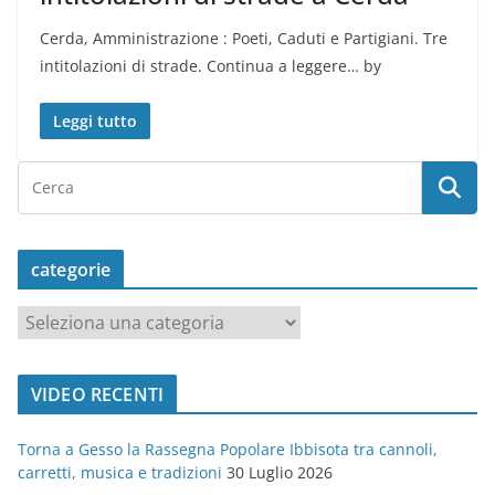
Cerda, Amministrazione : Poeti, Caduti e Partigiani. Tre
intitolazioni di strade. Continua a leggere… by
Leggi tutto
categorie
c
a
t
VIDEO RECENTI
e
g
Torna a Gesso la Rassegna Popolare Ibbisota tra cannoli,
o
carretti, musica e tradizioni
30 Luglio 2026
r