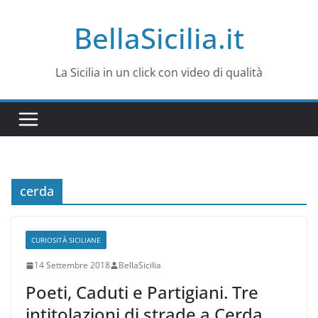
Salta
BellaSicilia.it
al
contenuto
La Sicilia in un click con video di qualità
cerda
CURIOSITÀ SICILIANE
14 Settembre 2018
BellaSicilia
Poeti, Caduti e Partigiani. Tre
intitolazioni di strade a Cerda