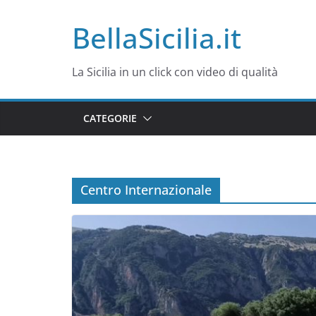
Salta
BellaSicilia.it
al
contenuto
La Sicilia in un click con video di qualità
CATEGORIE
Centro Internazionale