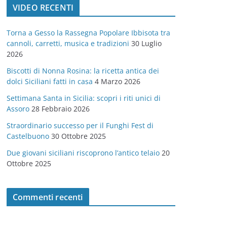
VIDEO RECENTI
e
g
Torna a Gesso la Rassegna Popolare Ibbisota tra
o
cannoli, carretti, musica e tradizioni
30 Luglio
r
2026
i
Biscotti di Nonna Rosina: la ricetta antica dei
e
dolci Siciliani fatti in casa
4 Marzo 2026
Settimana Santa in Sicilia: scopri i riti unici di
Assoro
28 Febbraio 2026
Straordinario successo per il Funghi Fest di
Castelbuono
30 Ottobre 2025
Due giovani siciliani riscoprono l’antico telaio
20
Ottobre 2025
Commenti recenti