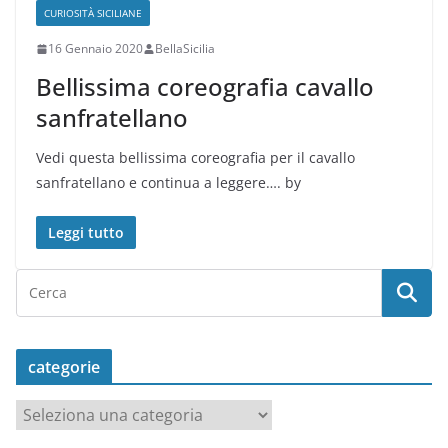
CURIOSITÀ SICILIANE
16 Gennaio 2020
BellaSicilia
Bellissima coreografia cavallo
sanfratellano
Vedi questa bellissima coreografia per il cavallo
sanfratellano e continua a leggere…. by
Leggi tutto
categorie
c
a