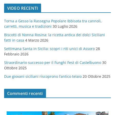
t
VIDEO RECENTI
e
g
Torna a Gesso la Rassegna Popolare Ibbisota tra cannoli,
o
carretti, musica e tradizioni
30 Luglio 2026
r
Biscotti di Nonna Rosina: la ricetta antica dei dolci Siciliani
i
fatti in casa
4 Marzo 2026
e
Settimana Santa in Sicilia: scopri i riti unici di Assoro
28
Febbraio 2026
Straordinario successo per il Funghi Fest di Castelbuono
30
Ottobre 2025
Due giovani siciliani riscoprono l’antico telaio
20 Ottobre 2025
Commenti recenti