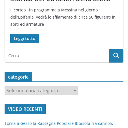
Il corteo, in programma a Messina nel giorno
dell’Epifania, vedrà lo sfilamento di circa 50 figuranti in
abiti ed armature
Leggi tutto
categorie
c
a
t
VIDEO RECENTI
e
g
Torna a Gesso la Rassegna Popolare Ibbisota tra cannoli,
o