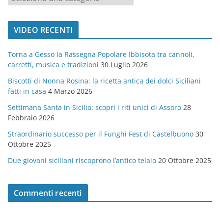
a
t
VIDEO RECENTI
e
g
Torna a Gesso la Rassegna Popolare Ibbisota tra cannoli,
o
carretti, musica e tradizioni
30 Luglio 2026
r
Biscotti di Nonna Rosina: la ricetta antica dei dolci Siciliani
i
fatti in casa
4 Marzo 2026
e
Settimana Santa in Sicilia: scopri i riti unici di Assoro
28
Febbraio 2026
Straordinario successo per il Funghi Fest di Castelbuono
30
Ottobre 2025
Due giovani siciliani riscoprono l’antico telaio
20 Ottobre 2025
Commenti recenti