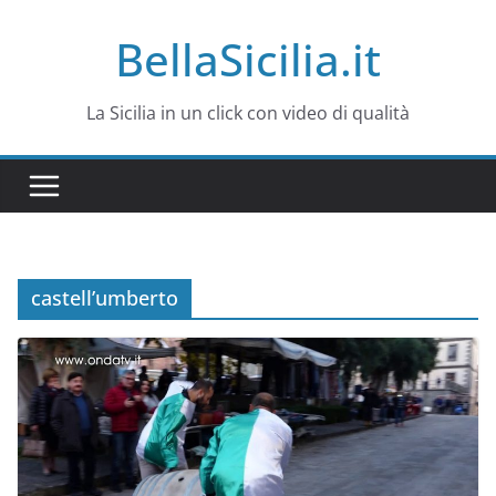
Salta
BellaSicilia.it
al
contenuto
La Sicilia in un click con video di qualità
castell’umberto