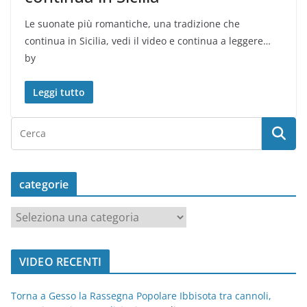
Le suonate più romantiche, una tradizione che
continua in Sicilia, vedi il video e continua a leggere…
by
Leggi tutto
categorie
c
a
t
VIDEO RECENTI
e
g
Torna a Gesso la Rassegna Popolare Ibbisota tra cannoli,
o