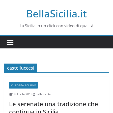
Salta
BellaSicilia.it
al
contenuto
La Sicilia in un click con video di qualità
castelluccesi
CURIOSITÀ SICILIANE
18 Aprile 2018
BellaSicilia
Le serenate una tradizione che
continua in Sicilia