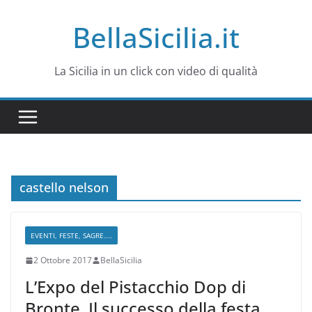
Salta
BellaSicilia.it
al
contenuto
La Sicilia in un click con video di qualità
castello nelson
EVENTI, FESTE, SAGRE....
2 Ottobre 2017
BellaSicilia
L’Expo del Pistacchio Dop di
Bronte. Il successo della festa