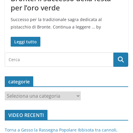
per l’oro verde
Successo per la tradizionale sagra dedicata al
pistacchio di Bronte. Continua a leggere … by
Leggi tutto
categorie
c
a
t
VIDEO RECENTI
e
g
Torna a Gesso la Rassegna Popolare Ibbisota tra cannoli,
o