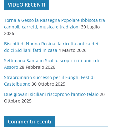
VIDEO RECENTI
e
g
Torna a Gesso la Rassegna Popolare Ibbisota tra
o
cannoli, carretti, musica e tradizioni
30 Luglio
r
2026
i
Biscotti di Nonna Rosina: la ricetta antica dei
e
dolci Siciliani fatti in casa
4 Marzo 2026
Settimana Santa in Sicilia: scopri i riti unici di
Assoro
28 Febbraio 2026
Straordinario successo per il Funghi Fest di
Castelbuono
30 Ottobre 2025
Due giovani siciliani riscoprono l’antico telaio
20
Ottobre 2025
Commenti recenti