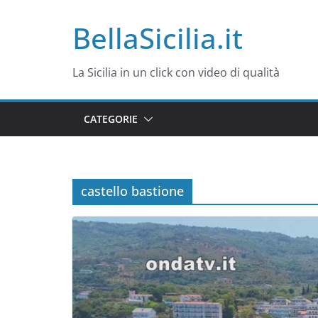
Salta
BellaSicilia.it
al
contenuto
La Sicilia in un click con video di qualità
CATEGORIE
castello bastione