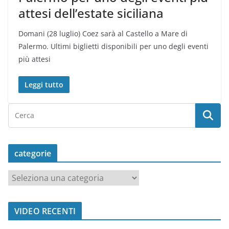
attesi dell’estate siciliana
Domani (28 luglio) Coez sarà al Castello a Mare di
Palermo. Ultimi biglietti disponibili per uno degli eventi
più attesi
Leggi tutto
categorie
c
a
t
VIDEO RECENTI
e
g