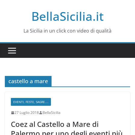
Salta
BellaSicilia.it
al
contenuto
La Sicilia in un click con video di qualità
castello a mare
EVENTI, FESTE, SAGRE....
27 Luglio 2018
BellaSicilia
Coez al Castello a Mare di
Palermo per uno degli eventi più