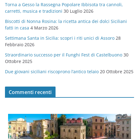
Torna a Gesso la Rassegna Popolare Ibbisota tra cannoli,
o
carretti, musica e tradizioni
30 Luglio 2026
r
Biscotti di Nonna Rosina: la ricetta antica dei dolci Siciliani
i
fatti in casa
4 Marzo 2026
e
Settimana Santa in Sicilia: scopri i riti unici di Assoro
28
Febbraio 2026
Straordinario successo per il Funghi Fest di Castelbuono
30
Ottobre 2025
Due giovani siciliani riscoprono l’antico telaio
20 Ottobre 2025
Commenti recenti