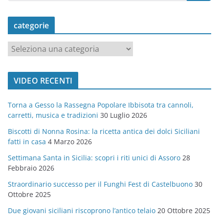
categorie
c
a
t
VIDEO RECENTI
e
g
Torna a Gesso la Rassegna Popolare Ibbisota tra cannoli,
o
carretti, musica e tradizioni
30 Luglio 2026
r
Biscotti di Nonna Rosina: la ricetta antica dei dolci Siciliani
i
fatti in casa
4 Marzo 2026
e
Settimana Santa in Sicilia: scopri i riti unici di Assoro
28
Febbraio 2026
Straordinario successo per il Funghi Fest di Castelbuono
30
Ottobre 2025
Due giovani siciliani riscoprono l’antico telaio
20 Ottobre 2025