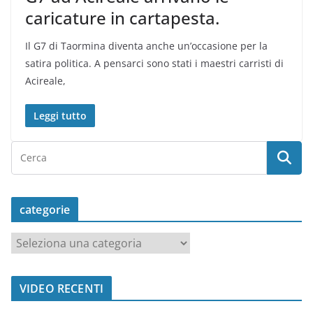
caricature in cartapesta.
Il G7 di Taormina diventa anche un’occasione per la
satira politica. A pensarci sono stati i maestri carristi di
Acireale,
Leggi tutto
categorie
c
a
t
VIDEO RECENTI
e
g