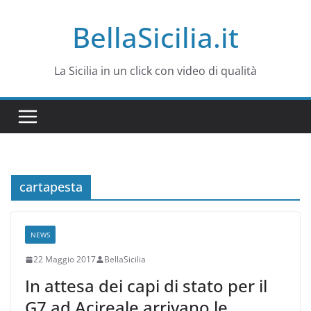
Salta
BellaSicilia.it
al
contenuto
La Sicilia in un click con video di qualità
cartapesta
NEWS
22 Maggio 2017
BellaSicilia
In attesa dei capi di stato per il
G7 ad Acireale arrivano le