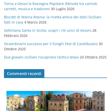
Torna a Gesso la Rassegna Popolare Ibbisota tra cannoli,
o
carretti, musica e tradizioni
30 Luglio 2026
r
Biscotti di Nonna Rosina: la ricetta antica dei dolci Siciliani
i
fatti in casa
4 Marzo 2026
e
Settimana Santa in Sicilia: scopri i riti unici di Assoro
28
Febbraio 2026
Straordinario successo per il Funghi Fest di Castelbuono
30
Ottobre 2025
Due giovani siciliani riscoprono l’antico telaio
20 Ottobre 2025
Commenti recenti