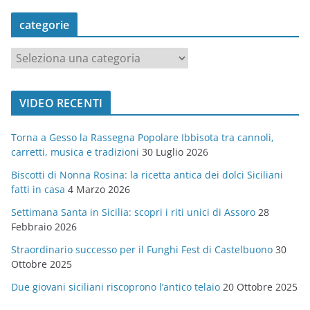
categorie
c
a
t
VIDEO RECENTI
e
g
Torna a Gesso la Rassegna Popolare Ibbisota tra cannoli,
o
carretti, musica e tradizioni
30 Luglio 2026
r
Biscotti di Nonna Rosina: la ricetta antica dei dolci Siciliani
i
fatti in casa
4 Marzo 2026
e
Settimana Santa in Sicilia: scopri i riti unici di Assoro
28
Febbraio 2026
Straordinario successo per il Funghi Fest di Castelbuono
30
Ottobre 2025
Due giovani siciliani riscoprono l’antico telaio
20 Ottobre 2025