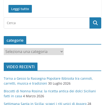
Leggi tutto
categorie
c
a
t
VIDEO RECENTI
e
g
Torna a Gesso la Rassegna Popolare Ibbisota tra cannoli,
o
carretti, musica e tradizioni
30 Luglio 2026
r
Biscotti di Nonna Rosina: la ricetta antica dei dolci Siciliani
i
fatti in casa
4 Marzo 2026
e
Settimana Santa in Sicilia: scopri i riti unici di Assoro
28