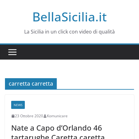
Salta
BellaSicilia.it
al
contenuto
La Sicilia in un click con video di qualità
carretta carretta
NEWS
23 Ottobre 2020
Komunicare
Nate a Capo d’Orlando 46
tartarughe Caretta caretta