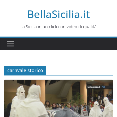
Salta
BellaSicilia.it
al
contenuto
La Sicilia in un click con video di qualità
carnvale storico