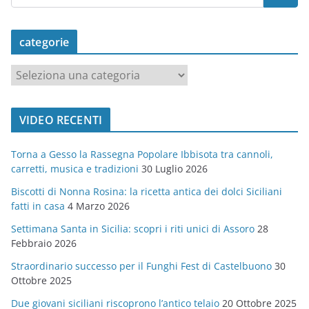
categorie
c
a
t
VIDEO RECENTI
e
g
Torna a Gesso la Rassegna Popolare Ibbisota tra cannoli,
o
carretti, musica e tradizioni
30 Luglio 2026
r
Biscotti di Nonna Rosina: la ricetta antica dei dolci Siciliani
i
fatti in casa
4 Marzo 2026
e
Settimana Santa in Sicilia: scopri i riti unici di Assoro
28
Febbraio 2026
Straordinario successo per il Funghi Fest di Castelbuono
30
Ottobre 2025
Due giovani siciliani riscoprono l’antico telaio
20 Ottobre 2025