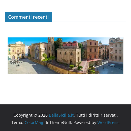
Commenti recenti
Copyright © 2026
BellaSicilia.it
. Tutti i diritti riservati.
Tema:
ColorMag
di ThemeGrill. Powered by
WordPress
.