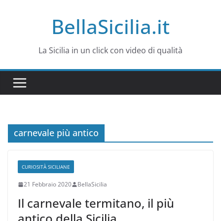
Salta
BellaSicilia.it
al
contenuto
La Sicilia in un click con video di qualità
carnevale più antico
CURIOSITÀ SICILIANE
21 Febbraio 2020
BellaSicilia
Il carnevale termitano, il più
antico della Sicilia