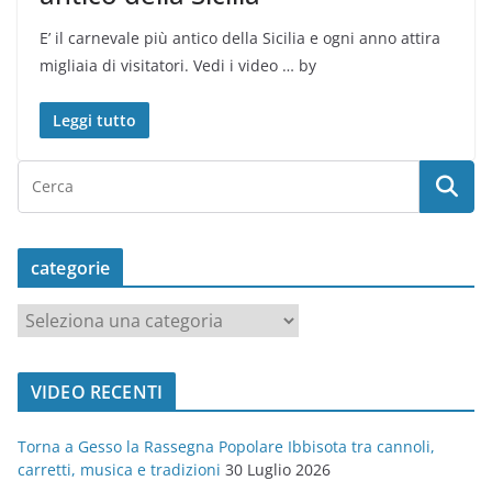
E’ il carnevale più antico della Sicilia e ogni anno attira
migliaia di visitatori. Vedi i video … by
Leggi tutto
categorie
c
a
t
VIDEO RECENTI
e
g
Torna a Gesso la Rassegna Popolare Ibbisota tra cannoli,
o
carretti, musica e tradizioni
30 Luglio 2026
r