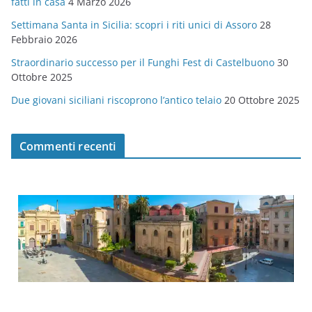
fatti in casa
4 Marzo 2026
e
Settimana Santa in Sicilia: scopri i riti unici di Assoro
28
Febbraio 2026
Straordinario successo per il Funghi Fest di Castelbuono
30
Ottobre 2025
Due giovani siciliani riscoprono l’antico telaio
20 Ottobre 2025
Commenti recenti