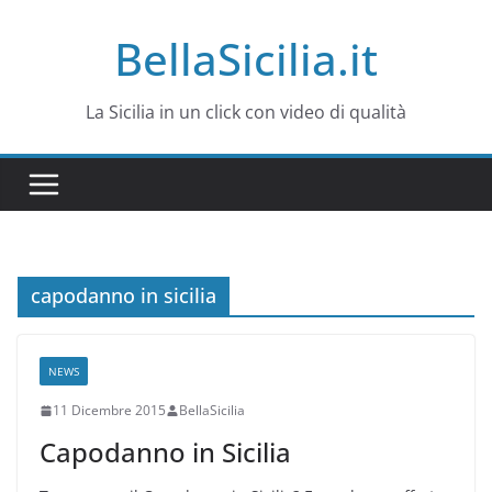
Salta
BellaSicilia.it
al
contenuto
La Sicilia in un click con video di qualità
capodanno in sicilia
NEWS
11 Dicembre 2015
BellaSicilia
Capodanno in Sicilia