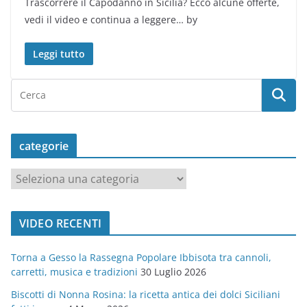
Trascorrere il Capodanno in Sicilia? Ecco alcune offerte,
vedi il video e continua a leggere… by
Leggi tutto
categorie
c
a
t
VIDEO RECENTI
e
g
Torna a Gesso la Rassegna Popolare Ibbisota tra cannoli,
o
carretti, musica e tradizioni
30 Luglio 2026
r
Biscotti di Nonna Rosina: la ricetta antica dei dolci Siciliani
i