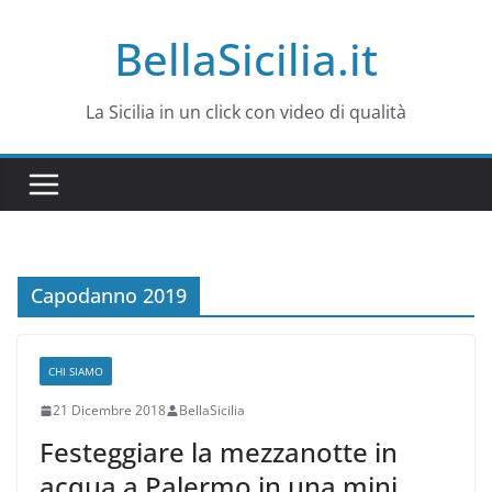
Salta
BellaSicilia.it
al
contenuto
La Sicilia in un click con video di qualità
Capodanno 2019
CHI SIAMO
21 Dicembre 2018
BellaSicilia
Festeggiare la mezzanotte in
acqua a Palermo in una mini