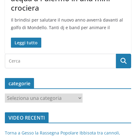
crociera
Il brindisi per salutare il nuovo anno avverrà davanti al
golfo di Mondello. Tanti dj e band per animare il
Leggi tutto
categorie
c
a
t
VIDEO RECENTI
e
g
Torna a Gesso la Rassegna Popolare Ibbisota tra cannoli,
o