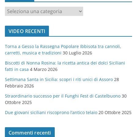
c
a
t
VIDEO RECENTI
e
g
Torna a Gesso la Rassegna Popolare Ibbisota tra cannoli,
o
carretti, musica e tradizioni
30 Luglio 2026
r
Biscotti di Nonna Rosina: la ricetta antica dei dolci Siciliani
i
fatti in casa
4 Marzo 2026
e
Settimana Santa in Sicilia: scopri i riti unici di Assoro
28
Febbraio 2026
Straordinario successo per il Funghi Fest di Castelbuono
30
Ottobre 2025
Due giovani siciliani riscoprono l’antico telaio
20 Ottobre 2025
Commenti recenti