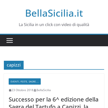
Salta
BellaSicilia.it
al
contenuto
La Sicilia in un click con video di qualità
capizzi
EVENTI, FESTE, SAGRE....
23 Ottobre 2018
BellaSicilia
Successo per la 6^ edizione della
Sagra del Tartufo a Capizzi, la