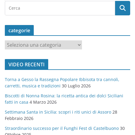
categorie
c
a
t
VIDEO RECENTI
e
g
Torna a Gesso la Rassegna Popolare Ibbisota tra cannoli,
o
carretti, musica e tradizioni
30 Luglio 2026
r
Biscotti di Nonna Rosina: la ricetta antica dei dolci Siciliani
i
fatti in casa
4 Marzo 2026
e
Settimana Santa in Sicilia: scopri i riti unici di Assoro
28
Febbraio 2026
Straordinario successo per il Funghi Fest di Castelbuono
30
Ottobre 2025