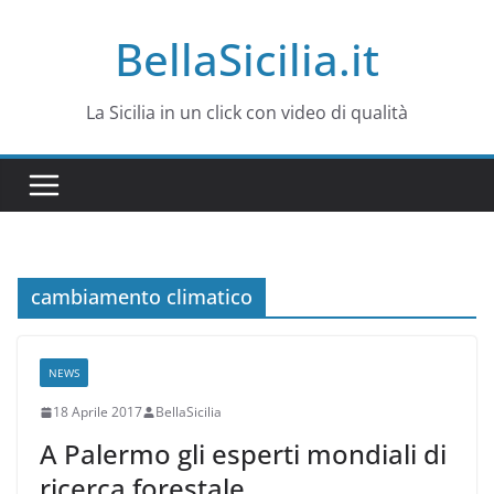
Salta
BellaSicilia.it
al
contenuto
La Sicilia in un click con video di qualità
cambiamento climatico
NEWS
18 Aprile 2017
BellaSicilia
A Palermo gli esperti mondiali di
ricerca forestale