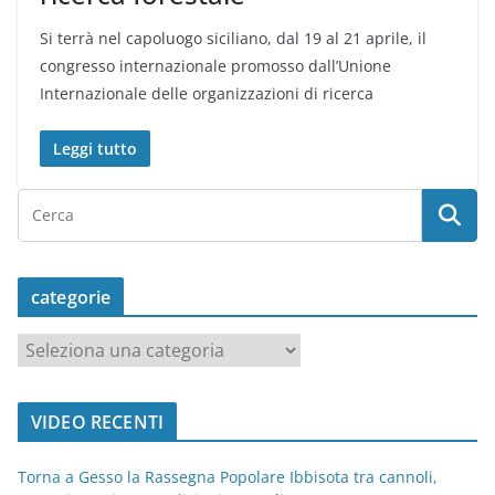
Si terrà nel capoluogo siciliano, dal 19 al 21 aprile, il
congresso internazionale promosso dall’Unione
Internazionale delle organizzazioni di ricerca
Leggi tutto
categorie
c
a
t
VIDEO RECENTI
e
g
Torna a Gesso la Rassegna Popolare Ibbisota tra cannoli,
o