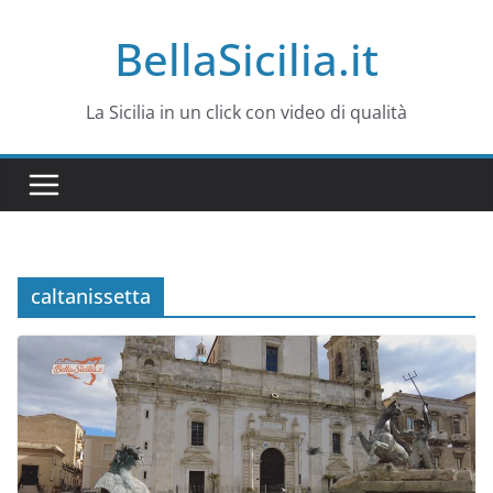
Salta
BellaSicilia.it
al
contenuto
La Sicilia in un click con video di qualità
caltanissetta