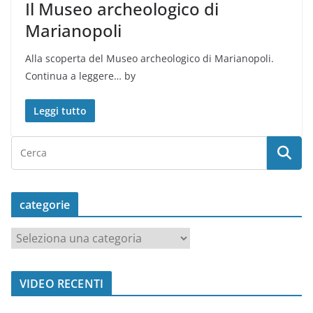
Il Museo archeologico di
Marianopoli
Alla scoperta del Museo archeologico di Marianopoli.
Continua a leggere… by
Leggi tutto
categorie
c
a
t
VIDEO RECENTI
e
g