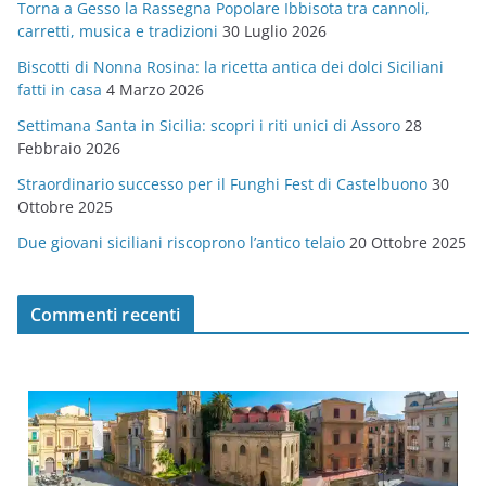
Torna a Gesso la Rassegna Popolare Ibbisota tra cannoli,
o
carretti, musica e tradizioni
30 Luglio 2026
r
Biscotti di Nonna Rosina: la ricetta antica dei dolci Siciliani
i
fatti in casa
4 Marzo 2026
e
Settimana Santa in Sicilia: scopri i riti unici di Assoro
28
Febbraio 2026
Straordinario successo per il Funghi Fest di Castelbuono
30
Ottobre 2025
Due giovani siciliani riscoprono l’antico telaio
20 Ottobre 2025
Commenti recenti