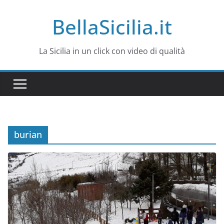
Salta
BellaSicilia.it
al
contenuto
La Sicilia in un click con video di qualità
burian