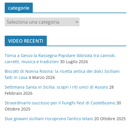
categorie
c
a
t
VIDEO RECENTI
e
g
Torna a Gesso la Rassegna Popolare Ibbisota tra cannoli,
o
carretti, musica e tradizioni
30 Luglio 2026
r
Biscotti di Nonna Rosina: la ricetta antica dei dolci Siciliani
i
fatti in casa
4 Marzo 2026
e
Settimana Santa in Sicilia: scopri i riti unici di Assoro
28
Febbraio 2026
Straordinario successo per il Funghi Fest di Castelbuono
30
Ottobre 2025
Due giovani siciliani riscoprono l’antico telaio
20 Ottobre 2025