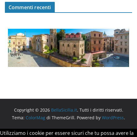
Commenti recenti
Copyright © 2026
BellaSicilia.it
. Tutti i diritti riservati.
Tema:
ColorMag
di ThemeGrill. Powered by
WordPress
.
Utilizziamo i cookie per essere sicuri che tu possa avere la