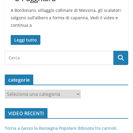
A Bordonaro, villaggio collinare di Messina, gli scalatori
salgono sull’albero a forma di capanna. Vedi il video e
continua a
Leggi tutto
categorie
c
a
t
VIDEO RECENTI
e
g
Torna a Gesso la Rassegna Popolare Ibbisota tra cannoli,
o