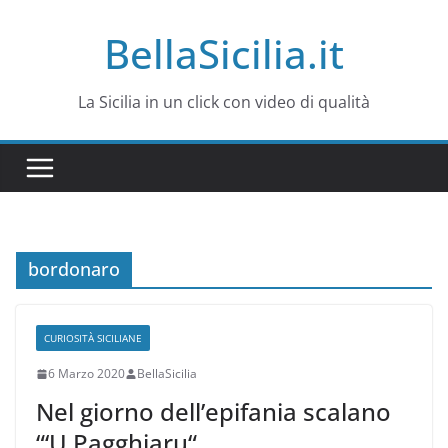
Salta
BellaSicilia.it
al
contenuto
La Sicilia in un click con video di qualità
bordonaro
CURIOSITÀ SICILIANE
6 Marzo 2020
BellaSicilia
Nel giorno dell’epifania scalano
“‘U Pagghiaru“