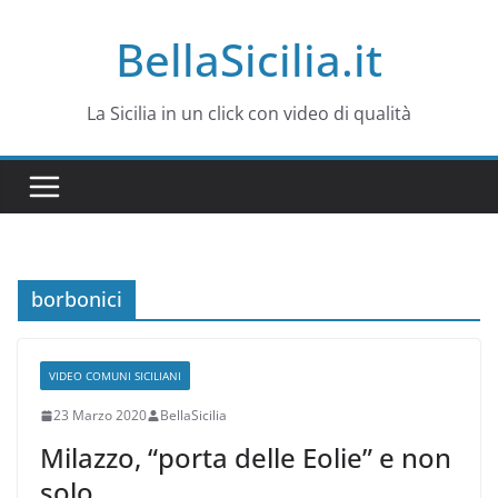
Salta
BellaSicilia.it
al
contenuto
La Sicilia in un click con video di qualità
borbonici
VIDEO COMUNI SICILIANI
23 Marzo 2020
BellaSicilia
Milazzo, “porta delle Eolie” e non
solo…