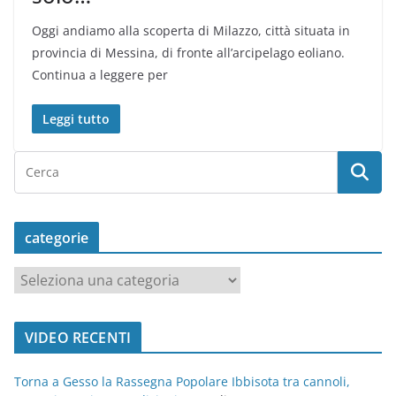
Oggi andiamo alla scoperta di Milazzo, città situata in
provincia di Messina, di fronte all’arcipelago eoliano.
Continua a leggere per
Leggi tutto
categorie
c
a
t
VIDEO RECENTI
e
g
Torna a Gesso la Rassegna Popolare Ibbisota tra cannoli,
o