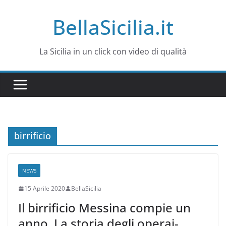
Salta
BellaSicilia.it
al
contenuto
La Sicilia in un click con video di qualità
birrificio
NEWS
15 Aprile 2020
BellaSicilia
Il birrificio Messina compie un
anno. La storia degli operai-