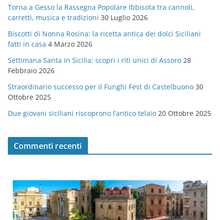
Torna a Gesso la Rassegna Popolare Ibbisota tra cannoli,
o
carretti, musica e tradizioni
30 Luglio 2026
r
Biscotti di Nonna Rosina: la ricetta antica dei dolci Siciliani
i
fatti in casa
4 Marzo 2026
e
Settimana Santa in Sicilia: scopri i riti unici di Assoro
28
Febbraio 2026
Straordinario successo per il Funghi Fest di Castelbuono
30
Ottobre 2025
Due giovani siciliani riscoprono l’antico telaio
20 Ottobre 2025
Commenti recenti