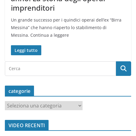
imprenditori
Un grande successo per i quindici operai dell’ex “Birra
Messina” che hanno riaperto lo stabilimento di
Messina. Continua a leggere
Leggi tutto
categorie
c
a
t
VIDEO RECENTI
e
g