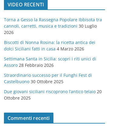
VIDEO RECENTI
e
g
Torna a Gesso la Rassegna Popolare Ibbisota tra
o
cannoli, carretti, musica e tradizioni
30 Luglio
r
2026
i
Biscotti di Nonna Rosina: la ricetta antica dei
e
dolci Siciliani fatti in casa
4 Marzo 2026
Settimana Santa in Sicilia: scopri i riti unici di
Assoro
28 Febbraio 2026
Straordinario successo per il Funghi Fest di
Castelbuono
30 Ottobre 2025
Due giovani siciliani riscoprono l’antico telaio
20
Ottobre 2025
Commenti recenti