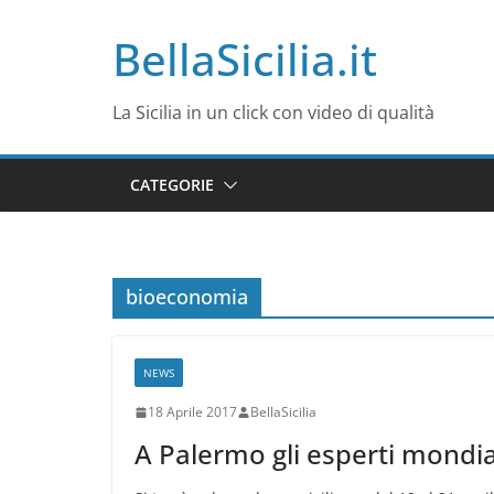
Salta
BellaSicilia.it
al
contenuto
La Sicilia in un click con video di qualità
CATEGORIE
bioeconomia
NEWS
18 Aprile 2017
BellaSicilia
A Palermo gli esperti mondial