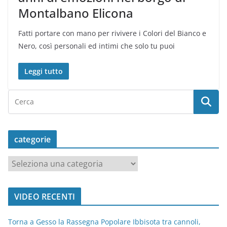
Montalbano Elicona
Fatti portare con mano per rivivere i Colori del Bianco e
Nero, così personali ed intimi che solo tu puoi
Leggi tutto
categorie
c
a
t
VIDEO RECENTI
e
g
Torna a Gesso la Rassegna Popolare Ibbisota tra cannoli,
o