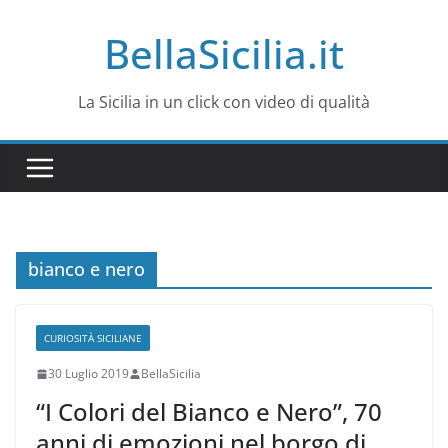
Salta
BellaSicilia.it
al
contenuto
La Sicilia in un click con video di qualità
bianco e nero
CURIOSITÀ SICILIANE
30 Luglio 2019
BellaSicilia
“I Colori del Bianco e Nero”, 70
anni di emozioni nel borgo di