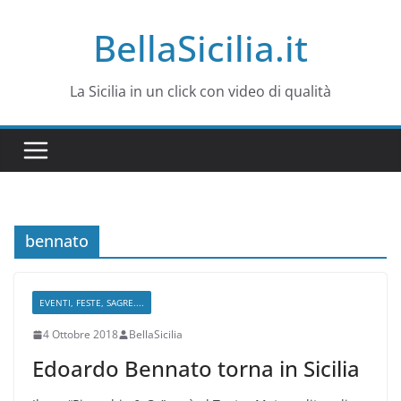
Salta
BellaSicilia.it
al
contenuto
La Sicilia in un click con video di qualità
bennato
EVENTI, FESTE, SAGRE....
4 Ottobre 2018
BellaSicilia
Edoardo Bennato torna in Sicilia