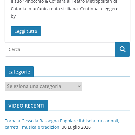
Il suo “Pinocchio & Co” sarà al Teatro Metropolitan di
Catania in un’unica data siciliana. Continua a leggere…
by
Leggi tutto
categorie
c
a
t
VIDEO RECENTI
e
g
Torna a Gesso la Rassegna Popolare Ibbisota tra cannoli,
o
carretti, musica e tradizioni
30 Luglio 2026
r