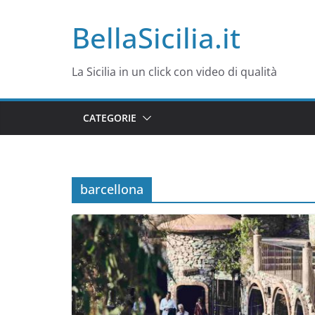
Salta
BellaSicilia.it
al
contenuto
La Sicilia in un click con video di qualità
CATEGORIE
barcellona