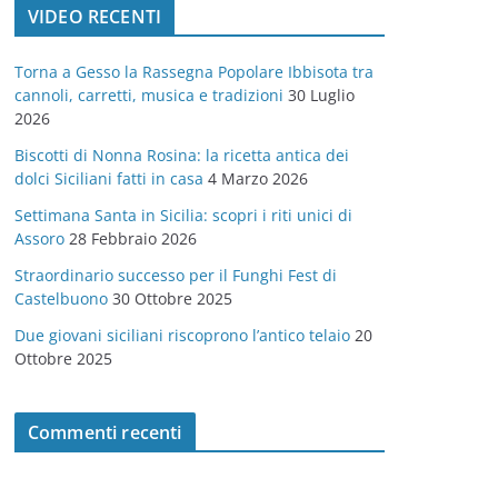
VIDEO RECENTI
e
g
Torna a Gesso la Rassegna Popolare Ibbisota tra
o
cannoli, carretti, musica e tradizioni
30 Luglio
r
2026
i
Biscotti di Nonna Rosina: la ricetta antica dei
e
dolci Siciliani fatti in casa
4 Marzo 2026
Settimana Santa in Sicilia: scopri i riti unici di
Assoro
28 Febbraio 2026
Straordinario successo per il Funghi Fest di
Castelbuono
30 Ottobre 2025
Due giovani siciliani riscoprono l’antico telaio
20
Ottobre 2025
Commenti recenti