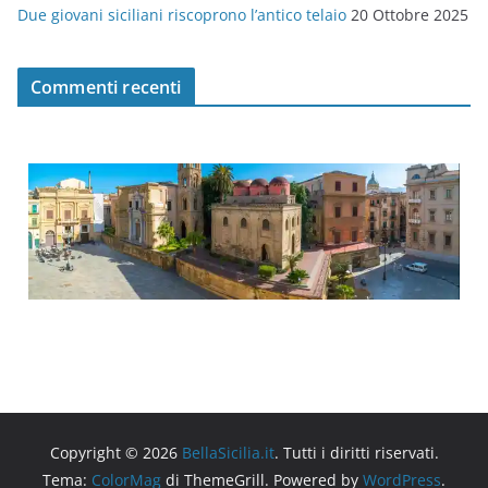
Due giovani siciliani riscoprono l’antico telaio
20 Ottobre 2025
Commenti recenti
Copyright © 2026
BellaSicilia.it
. Tutti i diritti riservati.
Tema:
ColorMag
di ThemeGrill. Powered by
WordPress
.