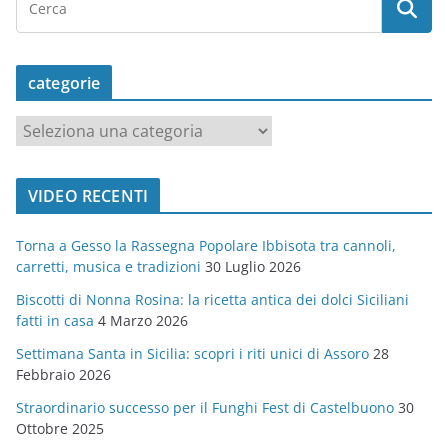
categorie
c
a
t
VIDEO RECENTI
e
g
Torna a Gesso la Rassegna Popolare Ibbisota tra cannoli,
o
carretti, musica e tradizioni
30 Luglio 2026
r
Biscotti di Nonna Rosina: la ricetta antica dei dolci Siciliani
i
fatti in casa
4 Marzo 2026
e
Settimana Santa in Sicilia: scopri i riti unici di Assoro
28
Febbraio 2026
Straordinario successo per il Funghi Fest di Castelbuono
30
Ottobre 2025