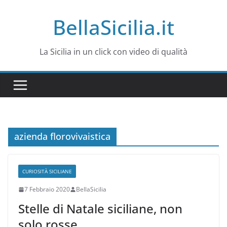
Salta
BellaSicilia.it
al
contenuto
La Sicilia in un click con video di qualità
azienda florovivaistica
CURIOSITÀ SICILIANE
7 Febbraio 2020
BellaSicilia
Stelle di Natale siciliane, non
solo rosse