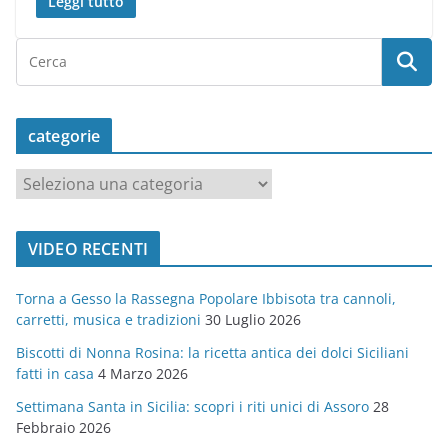
Leggi tutto
categorie
c
a
t
VIDEO RECENTI
e
g
Torna a Gesso la Rassegna Popolare Ibbisota tra cannoli,
o
carretti, musica e tradizioni
30 Luglio 2026
r
Biscotti di Nonna Rosina: la ricetta antica dei dolci Siciliani
i
fatti in casa
4 Marzo 2026
e
Settimana Santa in Sicilia: scopri i riti unici di Assoro
28
Febbraio 2026