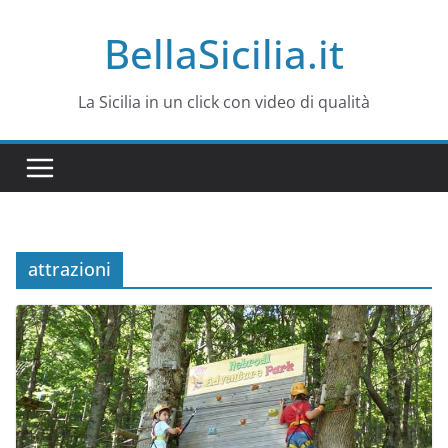
Salta
BellaSicilia.it
al
contenuto
La Sicilia in un click con video di qualità
attrazioni