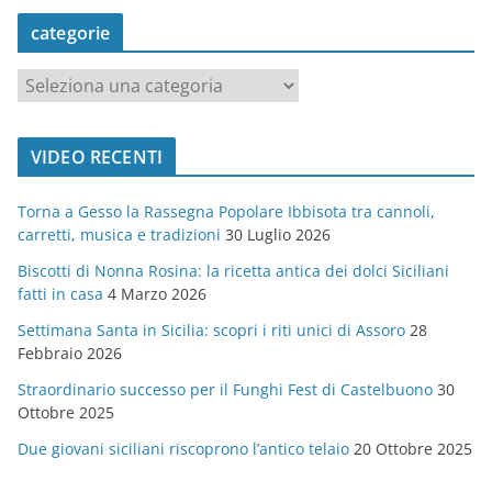
categorie
c
a
t
VIDEO RECENTI
e
g
Torna a Gesso la Rassegna Popolare Ibbisota tra cannoli,
o
carretti, musica e tradizioni
30 Luglio 2026
r
Biscotti di Nonna Rosina: la ricetta antica dei dolci Siciliani
i
fatti in casa
4 Marzo 2026
e
Settimana Santa in Sicilia: scopri i riti unici di Assoro
28
Febbraio 2026
Straordinario successo per il Funghi Fest di Castelbuono
30
Ottobre 2025
Due giovani siciliani riscoprono l’antico telaio
20 Ottobre 2025