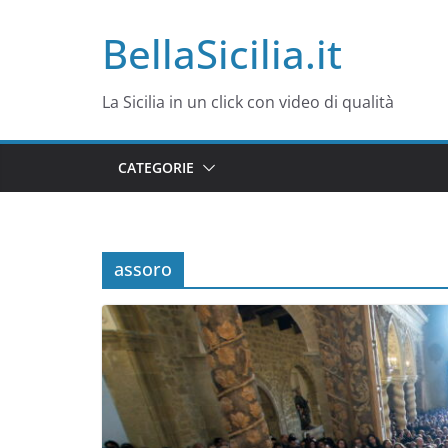
Salta
BellaSicilia.it
al
contenuto
La Sicilia in un click con video di qualità
CATEGORIE
assoro