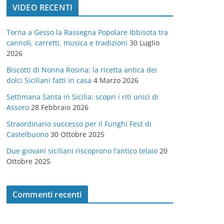
VIDEO RECENTI
e
g
Torna a Gesso la Rassegna Popolare Ibbisota tra
o
cannoli, carretti, musica e tradizioni
30 Luglio
r
2026
i
Biscotti di Nonna Rosina: la ricetta antica dei
e
dolci Siciliani fatti in casa
4 Marzo 2026
Settimana Santa in Sicilia: scopri i riti unici di
Assoro
28 Febbraio 2026
Straordinario successo per il Funghi Fest di
Castelbuono
30 Ottobre 2025
Due giovani siciliani riscoprono l’antico telaio
20
Ottobre 2025
Commenti recenti