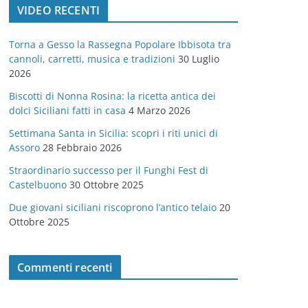
VIDEO RECENTI
e
g
Torna a Gesso la Rassegna Popolare Ibbisota tra
o
cannoli, carretti, musica e tradizioni
30 Luglio
r
2026
i
Biscotti di Nonna Rosina: la ricetta antica dei
e
dolci Siciliani fatti in casa
4 Marzo 2026
Settimana Santa in Sicilia: scopri i riti unici di
Assoro
28 Febbraio 2026
Straordinario successo per il Funghi Fest di
Castelbuono
30 Ottobre 2025
Due giovani siciliani riscoprono l’antico telaio
20
Ottobre 2025
Commenti recenti