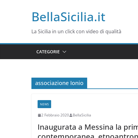
Salta
BellaSicilia.it
al
contenuto
La Sicilia in un click con video di qualità
CATEGORIE
associazione Ionio
NEWS
2 Febbraio 2020
BellaSicilia
Inaugurata a Messina la pri
contemporanea, etnoantropol