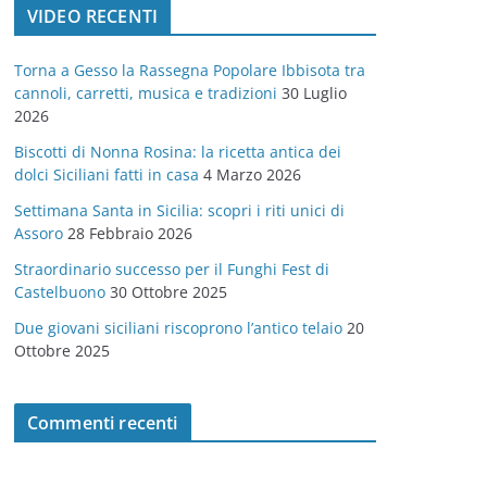
VIDEO RECENTI
e
g
Torna a Gesso la Rassegna Popolare Ibbisota tra
o
cannoli, carretti, musica e tradizioni
30 Luglio
r
2026
i
Biscotti di Nonna Rosina: la ricetta antica dei
e
dolci Siciliani fatti in casa
4 Marzo 2026
Settimana Santa in Sicilia: scopri i riti unici di
Assoro
28 Febbraio 2026
Straordinario successo per il Funghi Fest di
Castelbuono
30 Ottobre 2025
Due giovani siciliani riscoprono l’antico telaio
20
Ottobre 2025
Commenti recenti